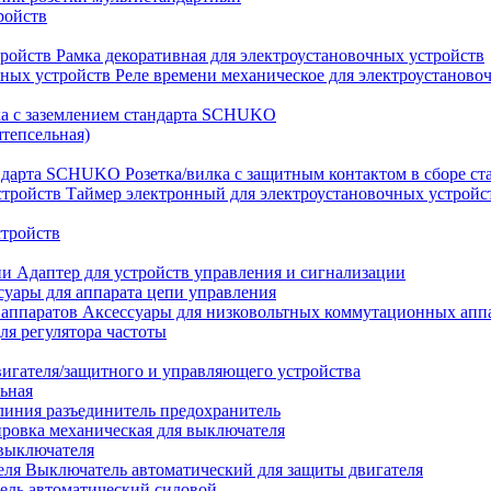
ройств
Рамка декоративная для электроустановочных устройств
Реле времени механическое для электроустаново
ка с заземлением стандарта SCHUKO
штепсельная)
Розетка/вилка с защитным контактом в сборе 
Таймер электронный для электроустановочных устройс
стройств
Адаптер для устройств управления и сигнализации
суары для аппарата цепи управления
Аксессуары для низковольтных коммутационных апп
ля регулятора частоты
вигателя/защитного и управляющего устройства
ьная
линия разъединитель предохранитель
ровка механическая для выключателя
 выключателя
Выключатель автоматический для защиты двигателя
ель автоматический силовой