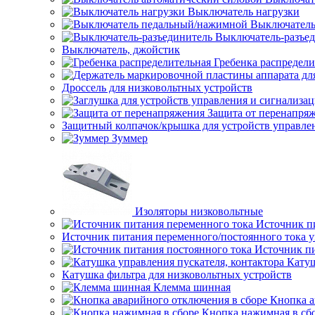
Выключатель нагрузки
Выключатель
Выключатель-разъе
Выключатель, джойстик
Гребенка распредели
Дроссель для низковольтных устройств
Защита от перенапря
Защитный колпачок/крышка для устройств управле
Зуммер
Изоляторы низковольтные
Источник п
Источник питания переменного/постоянного тока 
Источник пи
Катуш
Катушка фильтра для низковольтных устройств
Клемма шинная
Кнопка а
Кнопка нажимная в сб