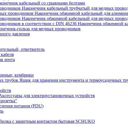
конечник кабельный со срывными болтами
Наконечник кабельный трубчатый для медных прово
Наконечник обжимной кабельный для алюмин
Наконечник обжимной кабельный для медных прово
Наконечник обжимной ка
онечник-гильза для медных проводников
нного давления
ительный, ответвитель
 кабеля
я лента
онные, кембрики
Ящик для хранения инструмента и термоусадочных тр
ройств
Аксессуары для электроустановочных устройств
розетка"
еления питания (PDU)
ль
Вилка с защитным контактом бытовая SCHUKO