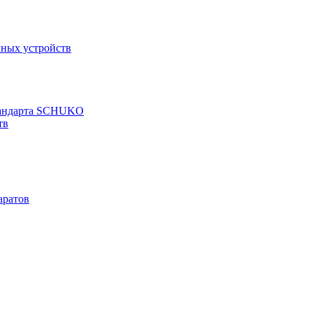
чных устройств
стандарта SCHUKO
тв
аратов