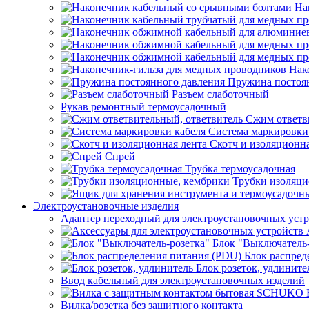
На
Нак
Пружина постоя
Разъем слаботочный
Рукав ремонтный термоусадочный
Сжим ответв
Система маркировки
Скотч и изоляционна
Спрей
Трубка термоусадочная
Трубки изоляци
Электроустановочные изделия
Адаптер переходный для электроустановочных уст
Блок "Выключатель-
Блок распред
Блок розеток, удлините
Ввод кабельный для электроустановочных изделий
Вилка/розетка без защитного контакта