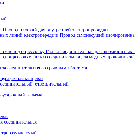
ки
ный
Провод плоский для внутренней электропроводки
Провод самонесущий изолированны
Гильза соединительная для алюминиевых 
Гильза соединительная для медных проводников 
ьза соединительная со срывными болтами
моусадочная концевая
оединительный, ответвительный
моусадочный разъема
евая
я соединительная
строразмыкаемый