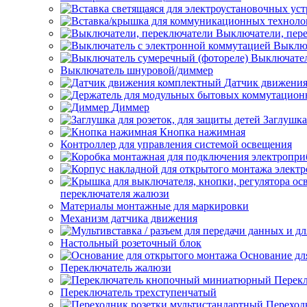
Выключатели, пер
Выключ
Выключател
Выключатель шнуровой/диммер
Датчик движени
Диммер
Заглушка
Кнопка нажимная
Контроллер для управления системой освещения
переключателя жалюзи
Материалы монтажные для маркировки
Механизм датчика движения
Настольный розеточный блок
Основание дл
Переключатель жалюзи
Перек
Переключатель трехступенчатый
Переход