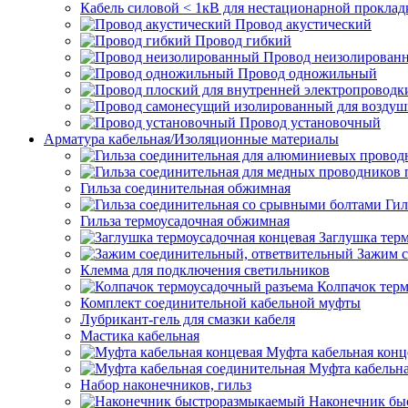
Кабель силовой < 1кВ для нестационарной проклад
Провод акустический
Провод гибкий
Провод неизолирован
Провод одножильный
Провод установочный
Арматура кабельная/Изоляционные материалы
Гильза соединительная обжимная
Гил
Гильза термоусадочная обжимная
Заглушка тер
Зажим с
Клемма для подключения светильников
Колпачок тер
Комплект соединительной кабельной муфты
Лубрикант-гель для смазки кабеля
Мастика кабельная
Муфта кабельная конц
Муфта кабельна
Набор наконечников, гильз
Наконечник бы