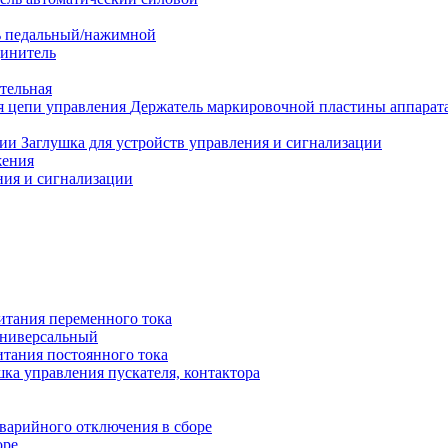
 педальный/нажимной
динитель
тельная
Держатель маркировочной пластины аппарата
Заглушка для устройств управления и сигнализации
жения
ния и сигнализации
итания переменного тока
универсальный
тания постоянного тока
ка управления пускателя, контактора
варийного отключения в сборе
оре