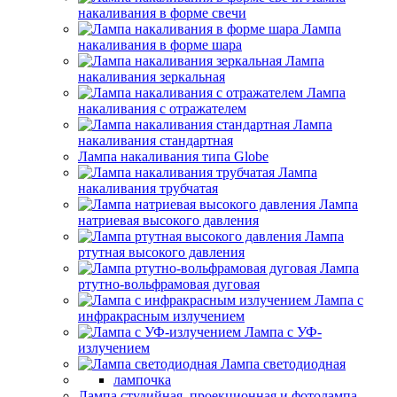
накаливания в форме свечи
Лампа
накаливания в форме шара
Лампа
накаливания зеркальная
Лампа
накаливания с отражателем
Лампа
накаливания стандартная
Лампа накаливания типа Globe
Лампа
накаливания трубчатая
Лампа
натриевая высокого давления
Лампа
ртутная высокого давления
Лампа
ртутно-вольфрамовая дуговая
Лампа с
инфракрасным излучением
Лампа с УФ-
излучением
Лампа светодиодная
лампочка
Лампа студийная, проекционная и фотолампа