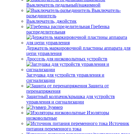
Выключатель педальный/нажимной
Выключатель-
разъединитель
Выключатель, джойстик
Гребенка
распределительная
Держатель маркировочной пластины аппарата для
цепи управления
Дроссель для низковольтных устройств
Заглушка для устройств управления и
сигнализации
Защита от
перенапряжения
Защитный колпачок/крышка для устройств
управления и сигнализации
Зуммер
Изоляторы
низковольтные
Источник
питания переменного тока