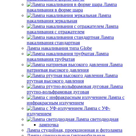
Лампа
накаливания в форме шара
Лампа
накаливания зеркальная
Лампа
накаливания с отражателем
Лампа
накаливания стандартная
Лампа накаливания типа Globe
Лампа
накаливания трубчатая
Лампа
натриевая высокого давления
Лампа
ртутная высокого давления
Лампа
ртутно-вольфрамовая дуговая
Лампа с
инфракрасным излучением
Лампа с УФ-
излучением
Лампа светодиодная
лампочка
Лампа студийная, проекционная и фотолампа
Лампы специальные (автомобильные,