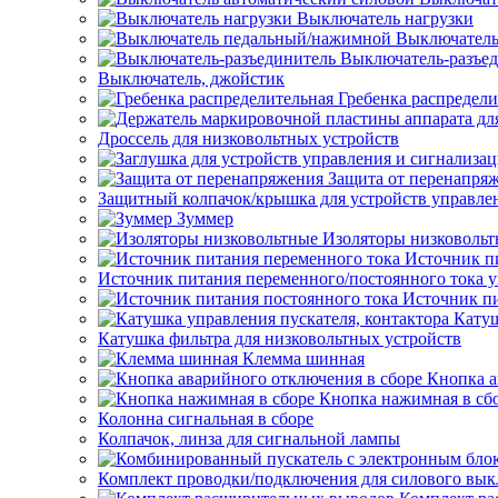
Выключатель нагрузки
Выключатель
Выключатель-разъе
Выключатель, джойстик
Гребенка распредели
Дроссель для низковольтных устройств
Защита от перенапря
Защитный колпачок/крышка для устройств управле
Зуммер
Изоляторы низковоль
Источник п
Источник питания переменного/постоянного тока 
Источник пи
Катуш
Катушка фильтра для низковольтных устройств
Клемма шинная
Кнопка а
Кнопка нажимная в сб
Колонна сигнальная в сборе
Колпачок, линза для сигнальной лампы
Комплект проводки/подключения для силового вык