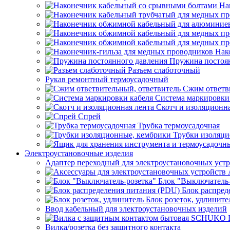
На
Нак
Пружина постоя
Разъем слаботочный
Рукав ремонтный термоусадочный
Сжим ответв
Система маркировки
Скотч и изоляционна
Спрей
Трубка термоусадочная
Трубки изоляци
Электроустановочные изделия
Адаптер переходный для электроустановочных уст
Блок "Выключатель-
Блок распред
Блок розеток, удлините
Ввод кабельный для электроустановочных изделий
Вилка/розетка без защитного контакта