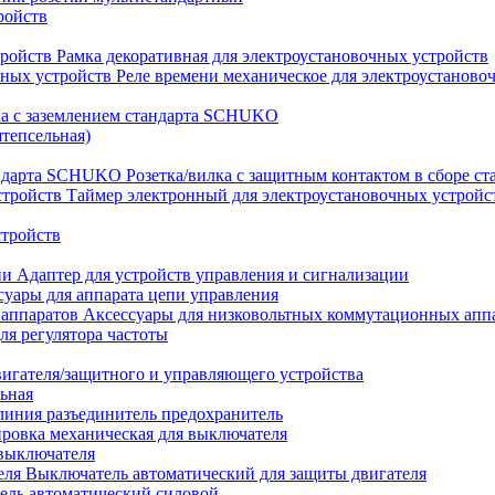
ройств
Рамка декоративная для электроустановочных устройств
Реле времени механическое для электроустаново
ка с заземлением стандарта SCHUKO
штепсельная)
Розетка/вилка с защитным контактом в сборе 
Таймер электронный для электроустановочных устройс
стройств
Адаптер для устройств управления и сигнализации
суары для аппарата цепи управления
Аксессуары для низковольтных коммутационных апп
ля регулятора частоты
вигателя/защитного и управляющего устройства
ьная
линия разъединитель предохранитель
ровка механическая для выключателя
 выключателя
Выключатель автоматический для защиты двигателя
ель автоматический силовой