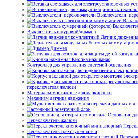
Выключатели, пер
Выключ
Выключател
Выключатель шнуровой/диммер
Датчик движени
Диммер
Заглушка
Кнопка нажимная
Контроллер для управления системой освещения
переключателя жалюзи
Материалы монтажные для маркировки
Механизм датчика движения
Настольный розеточный блок
Основание дл
Переключатель жалюзи
Перек
Переключатель трехступенчатый
Переход