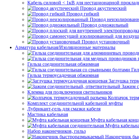
Кабель силовой < 1кВ для нестационарной проклад
Провод акустический
Провод гибкий
Провод неизолирован
Провод одножильный
Провод установочный
Арматура кабельная/Изоляционные материалы
Гильза соединительная обжимная
Гил
Гильза термоусадочная обжимная
Заглушка тер
Зажим с
Клемма для подключения светильников
Колпачок тер
Комплект соединительной кабельной муфты
Лубрикант-гель для смазки кабеля
Мастика кабельная
Муфта кабельная конц
Муфта кабельна
Набор наконечников, гильз
Наконечник бы