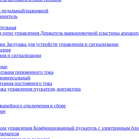
 педальный/нажимной
динитель
тельная
Держатель маркировочной пластины аппарата
Заглушка для устройств управления и сигнализации
жения
ния и сигнализации
тные
итания переменного тока
универсальный
тания постоянного тока
ка управления пускателя, контактора
варийного отключения в сборе
оре
Комбинированный пускатель с электронным бло
лючателя