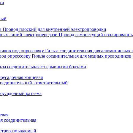
ки
ный
Провод плоский для внутренней электропроводки
Провод самонесущий изолированны
Гильза соединительная для алюминиевых 
Гильза соединительная для медных проводников 
ьза соединительная со срывными болтами
моусадочная концевая
оединительный, ответвительный
моусадочный разъема
евая
я соединительная
строразмыкаемый