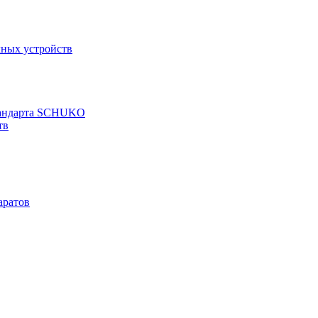
чных устройств
стандарта SCHUKO
тв
аратов