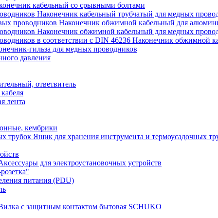
конечник кабельный со срывными болтами
Наконечник кабельный трубчатый для медных прово
Наконечник обжимной кабельный для алюмин
Наконечник обжимной кабельный для медных прово
Наконечник обжимной ка
онечник-гильза для медных проводников
нного давления
ительный, ответвитель
 кабеля
я лента
онные, кембрики
Ящик для хранения инструмента и термоусадочных тр
ройств
Аксессуары для электроустановочных устройств
розетка"
еления питания (PDU)
ль
Вилка с защитным контактом бытовая SCHUKO