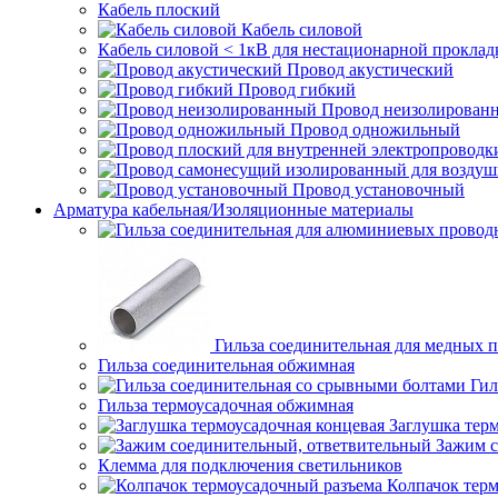
Кабель плоский
Кабель силовой
Кабель силовой < 1кВ для нестационарной проклад
Провод акустический
Провод гибкий
Провод неизолирован
Провод одножильный
Провод установочный
Арматура кабельная/Изоляционные материалы
Гильза соединительная для медных 
Гильза соединительная обжимная
Гил
Гильза термоусадочная обжимная
Заглушка тер
Зажим с
Клемма для подключения светильников
Колпачок тер