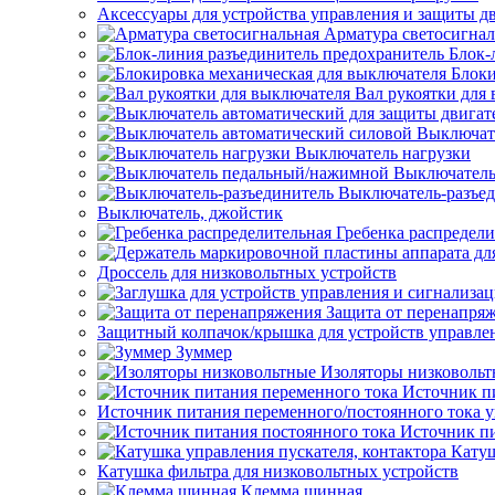
Аксессуары для устройства управления и защиты д
Арматура светосигнал
Блок-
Блоки
Вал рукоятки для
Выключат
Выключатель нагрузки
Выключатель
Выключатель-разъе
Выключатель, джойстик
Гребенка распредели
Дроссель для низковольтных устройств
Защита от перенапря
Защитный колпачок/крышка для устройств управле
Зуммер
Изоляторы низковоль
Источник п
Источник питания переменного/постоянного тока 
Источник пи
Катуш
Катушка фильтра для низковольтных устройств
Клемма шинная