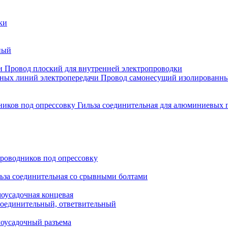
ки
ный
Провод плоский для внутренней электропроводки
Провод самонесущий изолированны
Гильза соединительная для алюминиевых 
проводников под опрессовку
ьза соединительная со срывными болтами
моусадочная концевая
оединительный, ответвительный
моусадочный разъема