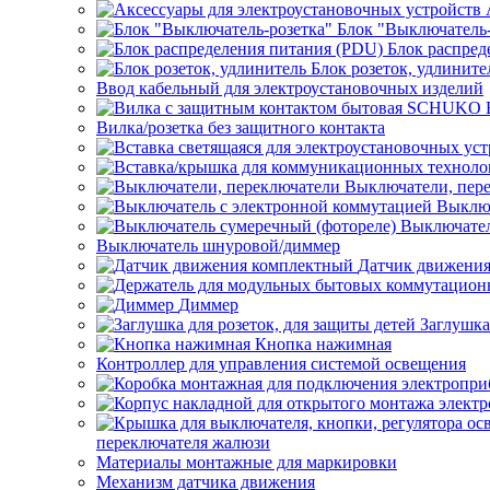
Блок "Выключатель-
Блок распред
Блок розеток, удлините
Ввод кабельный для электроустановочных изделий
Вилка/розетка без защитного контакта
Выключатели, пер
Выключ
Выключател
Выключатель шнуровой/диммер
Датчик движени
Диммер
Заглушка
Кнопка нажимная
Контроллер для управления системой освещения
переключателя жалюзи
Материалы монтажные для маркировки
Механизм датчика движения