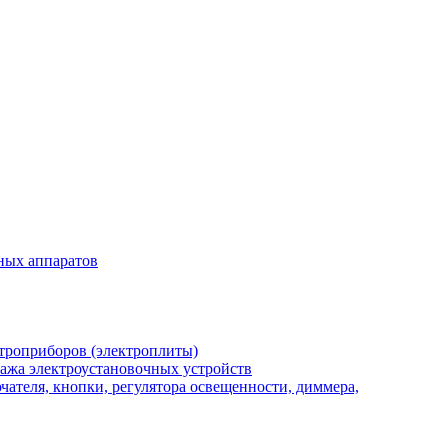
ных аппаратов
троприборов (электроплиты)
ажа электроустановочных устройств
ателя, кнопки, регулятора освещенности, диммера,