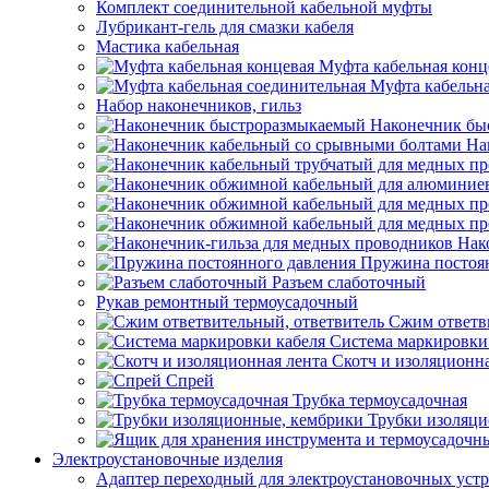
Комплект соединительной кабельной муфты
Лубрикант-гель для смазки кабеля
Мастика кабельная
Муфта кабельная конц
Муфта кабельна
Набор наконечников, гильз
Наконечник бы
На
Нак
Пружина постоя
Разъем слаботочный
Рукав ремонтный термоусадочный
Сжим ответв
Система маркировки
Скотч и изоляционна
Спрей
Трубка термоусадочная
Трубки изоляци
Электроустановочные изделия
Адаптер переходный для электроустановочных уст