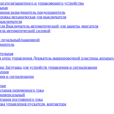
вигателя/защитного и управляющего устройства
ьная
линия разъединитель предохранитель
ровка механическая для выключателя
 выключателя
Выключатель автоматический для защиты двигателя
ель автоматический силовой
 педальный/нажимной
динитель
тельная
Держатель маркировочной пластины аппарата
Заглушка для устройств управления и сигнализации
жения
ния и сигнализации
тные
итания переменного тока
универсальный
тания постоянного тока
ка управления пускателя, контактора