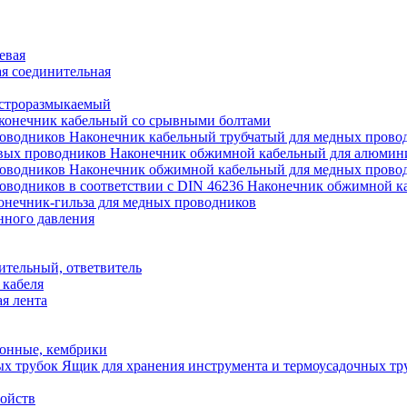
евая
я соединительная
строразмыкаемый
конечник кабельный со срывными болтами
Наконечник кабельный трубчатый для медных прово
Наконечник обжимной кабельный для алюмин
Наконечник обжимной кабельный для медных прово
Наконечник обжимной ка
онечник-гильза для медных проводников
нного давления
ительный, ответвитель
 кабеля
я лента
онные, кембрики
Ящик для хранения инструмента и термоусадочных тр
ройств